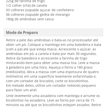
225g de farinha de trigo
1/2 colher (chá) de canela
03 colheres (sopa)de açucar de confeiteiro
06 colheres (sopa)de geléia de morango
180g de amêndoas sem casca
Mode de Preparo
Retire a pele das amêndoas e bata-as no processador até
obter um pó. Coloque a manteiga em uma batedeira e bata
(com a pá) até que esteja macia. Acrescente o açúcar, as
amêndoas em pó, a canela e bata por mais 30 segundos.
Retire da batedeira e acrescente a farinha de trigo
misturando bem para obter uma massa lisa. Leve a massa
á geladeira por uma hora. Aqueça o forno a 180 graus
(médio/alto). Abra a massa com uma espessura de quatro
milímetros em uma superfície levemente enfarinhada e,
com um cortador de biscoitos, corte os biscoitinhos.
Em metade deles, utilize um cortador redondo pequeno
para fazer um anel.
Unte levemente uma assadeira com manteiga e arrume os
bicoitinhos na assadeira. Leve ao forno por cerca de 15
minutos ou até que os biscoitinhos estejam assados. Retire