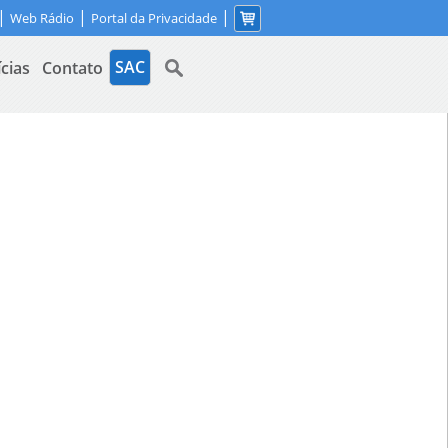
|
|
|
Web Rádio
Portal da Privacidade
SAC
ícias
Contato